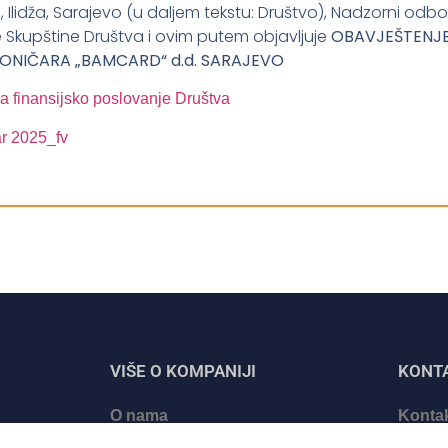
 Ilidža, Sarajevo (u daljem tekstu: Društvo), Nadzorni odbo
 Skupštine Društva i ovim putem objavljuje
OBAVJEŠTENJE
IONIČARA „BAMCARD“ d.d. SARAJEVO
 na finansijsko poslovanje Društva
 2025_fv
VIŠE O KOMPANIJI
KONT
O nama
Kontak