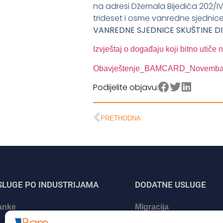
na adresi Džemala Bijedića 202/IV,
trideset i osme vanredne sjednice
VANREDNE SJEDNICE SKUŠTINE D
Izvještaj o događaju koji bitno utiče
Obavještenje_BAMCARD_Novembar
Podijelite objavu:
PRETHODNA
SLUGE PO INDUSTRIJAMA
DODATNE USLUGE
anke
Migracija