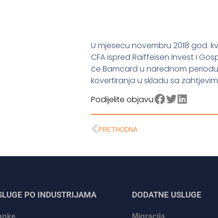
U mjesecu novembru 2018 god. kva
CFA ispred Raiffeisen Invest i G
će Bamcard u narednom periodu vrši
kovertiranja u skladu sa zahtjevim
Podijelite objavu:
PRETHODNA
SLUGE PO INDUSTRIJAMA
DODATNE USLUGE
anke
Migracija