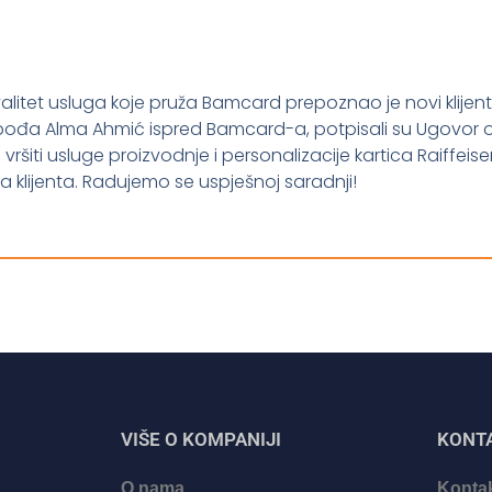
litet usluga koje pruža Bamcard prepoznao je novi klije
ospođa Alma Ahmić ispred Bamcard-a, potpisali su Ugovor 
ti usluge proizvodnje i personalizacije kartica Raiffeisen 
a klijenta. Radujemo se uspješnoj saradnji!
VIŠE O KOMPANIJI
KONT
O nama
Kontak